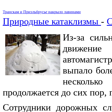
Транскам и Приэльбрусье накрыло лавинами
Природные катаклизмы
-
С
Из-за силь
движени
автомагис
выпало бол
несколько
продолжается до сих пор, 
Сотрудники дорожных сл