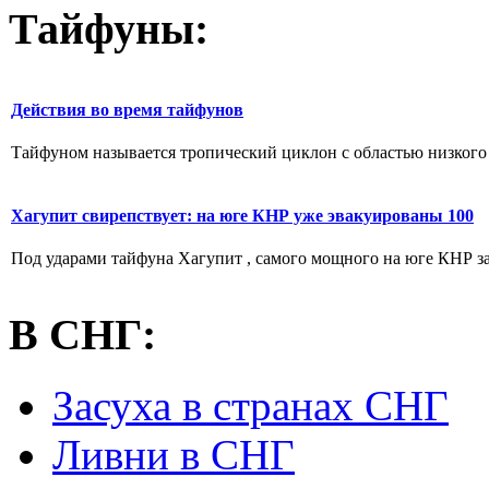
Тайфуны:
Действия во время тайфунов
Тайфуном называется тропический циклон с областью низкого а
Хагупит свирепствует: на юге КНР уже эвакуированы 100
Под ударами тайфуна Хагупит , самого мощного на юге КНР за 
В СНГ:
Засуха в странах СНГ
Ливни в СНГ