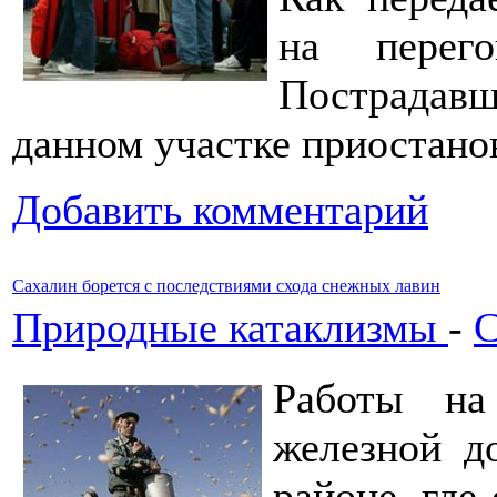
на перего
Пострадавш
данном участке приостано
Добавить комментарий
Сахалин борется с последствиями схода снежных лавин
Природные катаклизмы
-
С
Работы на
железной д
районе, где