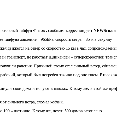
я сильный тайфун Фитов , сообщает корреспондент
NEWSru.ua
 тайфуна давление – 965hPa, скорость ветра – 35 м в секунду.
жья движется на север со скоростью 15 км в час, сопровождаем
ан транспорт, не работает Щинкансен – суперскоростной транс
 получили ранения. Причиной этому стал сильный ветер, сбиваю
рабочий, который был погребен заживо под оползнем. Вторая ж
инули свои дома и ночуют в школах. К тому же, в этой же пре
 от сильного ветра, сломал кобчик.
 100 – частично. К тому же, почти 500 домов затоплено.