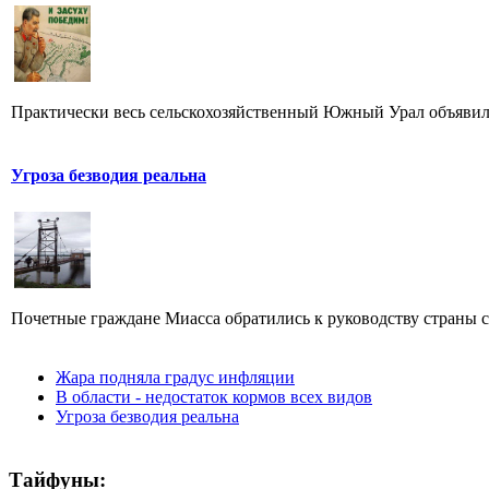
Практически весь сельскохозяйственный Южный Урал объявил 
Угроза безводия реальна
Почетные граждане Миасса обратились к руководству страны с
Жара подняла градус инфляции
В области - недостаток кормов всех видов
Угроза безводия реальна
Тайфуны: