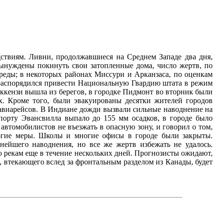
ствиям. Ливни, продолжавшиеся на Среднем Западе два дня,
ынуждены покинуть свои затопленные дома, число жертв, по
реды; в некоторых районах Миссури и Арканзаса, по оценкам
 распорядился привести Национальную Гвардию штата в режим
аккензи вышла из берегов, в городке Пидмонт во вторник были
х. Кроме того, были эвакуированы десятки жителей городов
авиарейсов. В Индиане дожди вызвали сильные наводнение на
опорту Эвансвилла выпало до 155 мм осадков, в городе было
автомобилистов не въезжать в опасную зону, и говорил о том,
рогие меры. Школы и многие офисы в городе были закрыты.
нейшего наводнения, но все же жертв избежать не удалось.
о рекам еще в течение нескольких дней. Прогнозисты ожидают,
 втекающего вслед за фронтальным разделом из Канады, будет