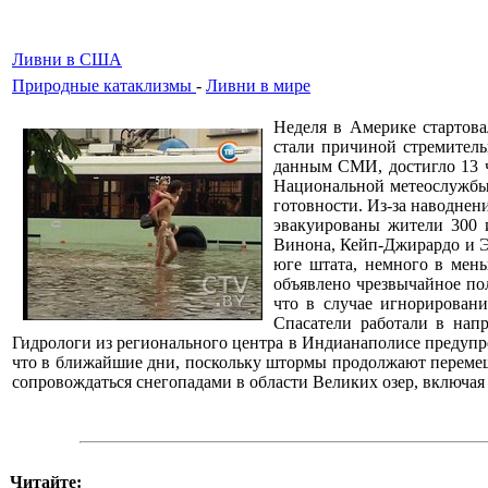
Ливни в США
Природные катаклизмы
-
Ливни в мире
Неделя в Америке стартов
стали причиной стремитель
данным СМИ, достигло 13 ч
Национальной метеослужбы,
готовности. Из-за наводнен
эвакуированы жители 300 
Винона, Кейп-Джирардо и Э
юге штата, немного в мень
объявлено чрезвычайное пол
что в случае игнорирован
Спасатели работали в нап
Гидрологи из регионального центра в Индианаполисе предупре
что в ближайшие дни, поскольку штормы продолжают перемеща
сопровождаться снегопадами в области Великих озер, включ
Читайте: