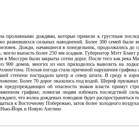
ала проливными дождями, которые привели к грустным послед
но развившихся сильных наводнений. Более 300 семей были в
еловек. Дожди, начавшиеся в понедельник, продолжались до с
 могло выпасть более 250 мм осадков. Губернатор Мэтт Блант
ия в Миссури были закрыты сотни дорог. После того как река М
из 900 домов, многих из них приходилось вывозить на лодка
ллингтона. Плохая погода стала причиной нарушения графика 
шей степени пострадали центр и север штата. В среду в аэр
ожение. Более 70 дорог оказались под водой. Шериф призывал 
ия предупреждающих об опасности знаков власти примут ст
ряженном графике, помогая людям избежать последствий силь
ждают, что волна дождевых поводков будет распространяться п
ться к Восточному Побережью, заток более холодного воздуха,
ая Нью-Йорк и Новую Англию