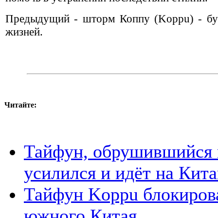
Предыдущий - шторм Коппу (Koppu) - буш
жизней.
Читайте:
Тайфун, обрушившийся 
усилился и идёт на Кит
Тайфун Koppu блокирова
южного Китая