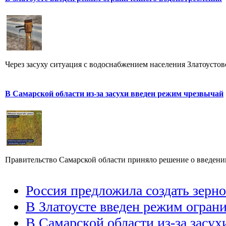
Через засуху ситуация с водоснабжением населения Златоустовс
В Самарской области из-за засухи введен режим чрезвычай
Правительство Самарской области приняло решение о введении
Россия предложила создать зер
В Златоусте введен режим огран
В Самарской области из-за засу