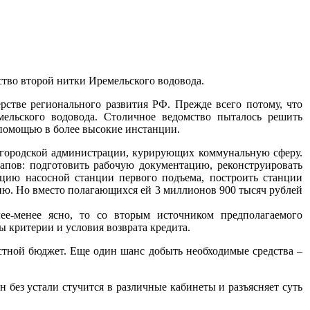
ство второй нитки Иремельского водовода.
рстве регионального развития РФ. Прежде всего потому, что
мельского водовода. Столичное ведомство пыталось решить
 помощью в более высокие инстанции.
в городской администрации, курирующих коммунальную сферу.
тапов: подготовить рабочую документацию, реконструировать
кцию насосной станции первого подъема, построить станции
ю. Но вместо полагающихся ей 3 миллионов 900 тысяч рублей
ее-менее ясно, то со вторым источником предполагаемого
 критерии и условия возврата кредита.
стной бюджет. Еще один шанс добыть необходимые средства –
 без устали стучится в различные кабинеты и разъясняет суть