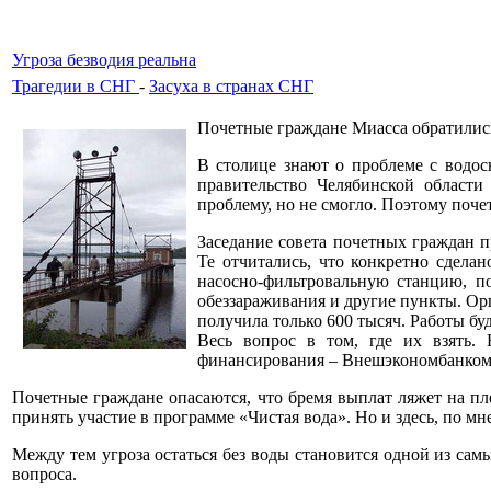
Угроза безводия реальна
Трагедии в СНГ
-
Засуха в странах СНГ
Почетные граждане Миасса обратились
В столице знают о проблеме с водос
правительство Челябинской области
проблему, но не смогло. Поэтому поч
Заседание совета почетных граждан 
Те отчитались, что конкретно сдела
насосно-фильтровальную станцию, по
обеззараживания и другие пункты. О
получила только 600 тысяч. Работы бу
Весь вопрос в том, где их взять.
финансирования – Внешэкономбанком –
Почетные граждане опасаются, что бремя выплат ляжет на п
принять участие в программе «Чистая вода». Но и здесь, по м
Между тем угроза остаться без воды становится одной из сам
вопроса.