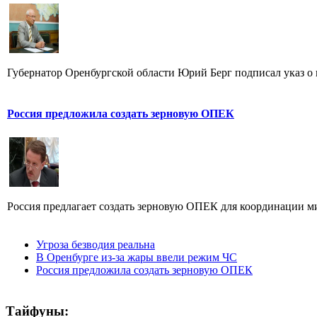
Губернатор Оренбургской области Юрий Берг подписал указ о в
Россия предложила создать зерновую ОПЕК
Россия предлагает создать зерновую ОПЕК для координации ми
Угроза безводия реальна
В Оренбурге из-за жары ввели режим ЧС
Россия предложила создать зерновую ОПЕК
Тайфуны: