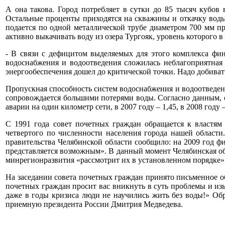
А она такова. Город потребляет в сутки до 85 тысяч кубов
Остальные проценты приходятся на скважины и откачку воды и
подается по одной металлической трубе диаметром 700 мм п
активно выкачивать воду из озера Тургояк, уровень которого в
- В связи с дефицитом выделяемых для этого комплекса фи
водоснабжения и водоотведения сложилась неблагоприятная 
энергообеспечения дошел до критической точки. Надо добива
Пропускная способность систем водоснабжения и водоотведен
сопровождается большими потерями воды. Согласно данным, оз
аварии на один километр сети, в 2007 году – 1,45, в 2008 году –
С 1991 года совет почетных граждан обращается к властям
четвертого по численности населения города нашей област
правительства Челябинской области сообщило: на 2009 год ф
представляется возможным». В данный момент Челябинская обл
минрегионразвития «рассмотрит их в установленном порядке». 
На заседании совета почетных граждан принято письменное 
почетных граждан просит вас вникнуть в суть проблемы и из
даже в годы кризиса люди не научились жить без воды!» Об
приемную президента России Дмитрия Медведева.