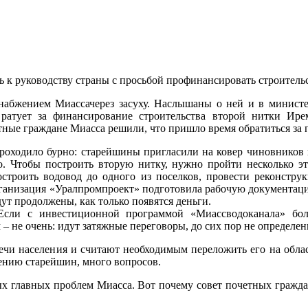
 к руководству страны с просьбой профинансировать строитель
набжением Миассачерез засуху. Наслышаны о ней и в министе
 ратует за финансирование строительства второй нитки Ире
етные граждане Миасса решили, что пришло время обратиться за
проходило бурно: старейшины пригласили на ковер чиновнико
но. Чтобы построить вторую нитку, нужно пройти несколько э
строить водовод до одного из поселков, провести реконстру
рганизация «Уралпромпроект» подготовила рабочую документаци
дут продолжены, как только появятся деньги.
 Если с инвестиционной программой «Миассводоканала» бол
 не очень: идут затяжные переговоры, до сих пор не определены
лечи населения и считают необходимым переложить его на обла
нению старейшин, много вопросов.
ых главных проблем Миасса. Вот почему совет почетных граждан