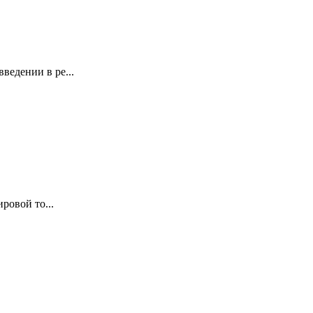
ведении в ре...
ровой то...