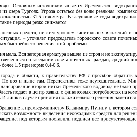
 воды. Основным источником является Иремельское водохрани
з озера Тургояк. Угроза остаться без воды реальная: комплек
ротяженностью 31,5 километра. В засушливые годы водохранил
 такие периоды резко снижается.
нансовых средств, низким уровнем капитальных вложений в п
ситуация, – уточняет председатель городского совета почет
ться быстрейшего решения этой проблемы.
ия мала. Вся запорная арматура вышла из строя и не эксплуати
вученным на заседании совета почетных граждан, средний показ
 более 1,5 при норме 0,4-0,6.
 города и области, к правительству РФ с просьбой обратить
и. Но воз и ныне там. Перспективы тоже неутешительные. Мин
инансирование второй нитки Иремельского водовода не было пре
асть подает в центр заявки о финансовых потребностях на комму
И лишь в случае принятия положительного решения наметится хо
обращение к премьер-министру Владимиру Путину, в котором ес
ыскать возможность выделения необходимых средств для решения
ращение, под которым поставили подписи все присутствующие 