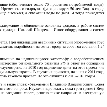
лище (обеспечивает около 70 процентов потребляемой воды).
с Иремельского гидроузла функционирует 50 лет. Вода в город
ище высыхает, а скважины воды не дают. И тогда приходится
оддержание и обновление основных фондов, в работе систем
ных граждан Николай Швырев. – Износ оборудования и систем
руется. При ликвидации аварийных ситуаций опорожнение труб
атель аварийности на сетях города за 2006 год составил 1,24
 внимание на надвигающуюся катастрофу с водообеспечением
истерство регионального развития РФ в ответ на обращение
дусмотрено, на 2010 год выделение денег на этот проект «не
нальную отрасль. В случае их принятия, начиная с 2011 года,
ть какой-то просвет. Но это случится к 2015-2016 годам.
ть и такие слова: «Уважаемый Владимир Владимирович! Совет
 этого вопроса. Неужели надо ждать, пока гром грянет? Ведь
на заседании совета, решено также направить в электронную