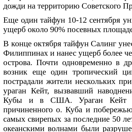
дожди на территорию Советского П
Еще один тайфун 10-12 сентября у
ущерб около 90% посевных площаде
В конце октября тайфун Салинг уне
Филиппинах и нанес ущерб более че
острова. Почти одновременно в д
возник еще один тропический цик
пострадали жители нескольких пр
ураган Кейт, вызвавший наводнен
Кубы и в США. Ураган Кейт п
причиненного о. Куба и побережью
самых свирепых за последние 50 ле
океанскими волнами были разруше