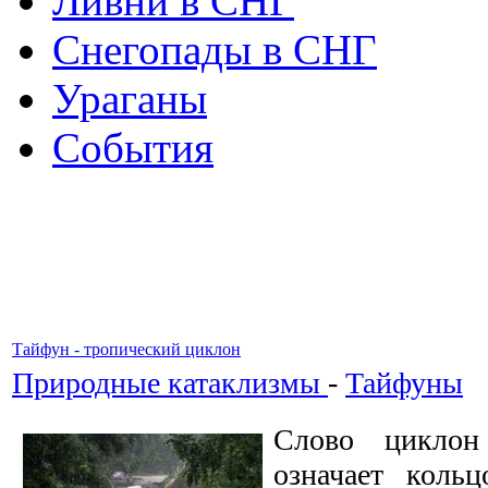
Ливни в СНГ
Снегопады в СНГ
Ураганы
События
Тайфун - тропический циклон
Природные катаклизмы
-
Тайфуны
Слово циклон
означает коль